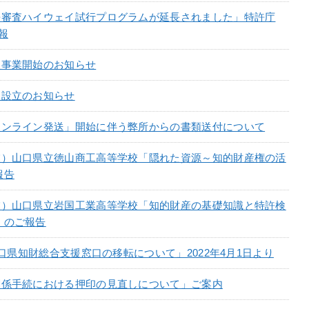
許審査ハイウェイ試行プログラムが延長されました」特許庁
報
人事業開始のお知らせ
人設立のお知らせ
オンライン発送」開始に伴う弊所からの書類送付について
業）山口県立徳山商工高等学校「隠れた資源～知的財産権の活
報告
業）山口県立岩国工業高等学校「知的財産の基礎知識と特許検
」のご報告
T山口県知財総合支援窓口の移転について」2022年4月1日より
関係手続における押印の見直しについて」ご案内