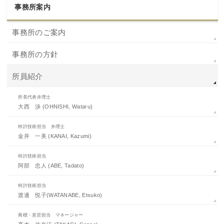
事務所案内
事務所のご案内
事務所の方針
所員紹介
所長代表弁理士
大西 渉 (OHNISHI, Wataru)
特許技術担当 弁理士
金井 一美 (KANAI, Kazumi)
特許技術担当
阿部 忠人 (ABE, Tadato)
特許技術担当
渡邊 悦子(WATANABE, Etsuko)
商標・意匠担当 マネージャー