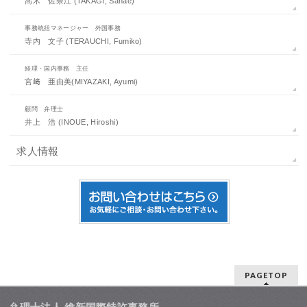
髙木 佐奈江 (TAKAGI, Sanae)
事務統括マネージャー 外国事務
寺内 文子 (TERAUCHI, Fumiko)
経理・国内事務 主任
宮﨑 亜由美(MIYAZAKI, Ayumi)
顧問 弁理士
井上 浩 (INOUE, Hiroshi)
求人情報
PAGETOP