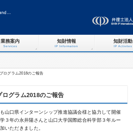
業務案内
知財情報
知財活動
Services
IP Information
IP Activites
ログラム2018のご報告
ログラム2018のご報告
も山口県インターンシップ推進協議会様と協力して開催
学３年の永井陽さんと山口大学国際総合科学部３年ルー
加いただきました。