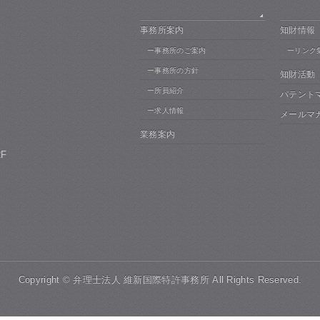
事務所案内
知財情報
ー事務所のご案内
ーリンク
ー事務所の方針
知財活動
ー所員紹介
パテント
ー求人情報
メールマ
業務案内
F
Copyright ©
弁理士法人 維新国際特許事務所
All Rights Reserved.