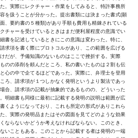
た。実際にレクチャー・作業をしてみると、特許事務所
容を扱うことが分かった。提出書類には決まった書式(願
面、要約書の５種類)があり手順も費用も精錬されている
クチャーを受けているときはまだ便利屋程度の意識でい
細書を記述しているときにこの意識は変わった。特に、
請求項を書く際にプロトコルがあり、この範囲を広げる
けだが、予備知識のないものはここで挫折する。実際
ものの添削を頼んだところ、私の書いたものは２割も伝
と心の中で企てるほどであった。実際に、弁理士を登用
ころ、請求項が１つしかなく発明というより製法であっ
場合、請求項の記載が抽象的であるものの、どういった
。明細書も同様に最初に記載する発明の説明は範囲が広
書くようになっており、これも所定の形式がありこれら
た、実際の発明品またはその図面を見てどのような効果
くならないかどうか考えなければならない。このとき、
ないこともある。このことから記載する者は発明の一端