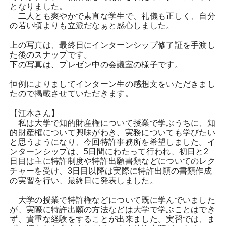
となりました。
二人とも爽やかで素直な学生で、礼儀も正しく、自分
の若い頃よりも立派だなぁと感心しました。
上の写真は、最終日にインターンシップ修了証を手渡し
た後のスナップです。
下の写真は、プレゼン中の会議室の様子です。
恒例によりましてインターン生の感想文をいただきまし
たので掲載させていただきます。
【江本さん】
私は大学で知的財産権について授業で学ぶうちに、知
的財産権について興味がわき、実務についても学びたい
と思うようになり、今回特許事務所を希望しました。イ
ンターンシップは、5日間にわたって行われ、初日と2
日目は主に特許制度や特許出願書類などについてのレク
チャーを受け、3日目以降は実際に特許出願の書類作成
の実習を行い、最終日に発表しました。
大学の授業で特許権などについて既に学んでいました
が、実際に特許出願の方法などは大学で学ぶことはでき
ず、貴重な経験をすることが出来ました。実習では、ま