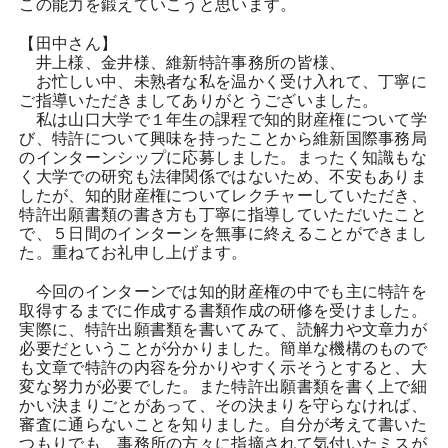
この能力を鍛えていこうと思います。
【田中さん】
井上様、金井様、維新特許事務所の皆様、
お忙しい中、未熟者な私を温かく受け入れて、丁寧に
ご指導いただきましてありがとうございました。
私は山口大学で１年生の課程で知的財産権について学
び、特許について興味を持ったことから維新国際事務局
のインターンシップに応募しました。まったく知識もな
く大学での研究も法律関係ではないため、不安もありま
したが、知的財産権についてレクチャーしていただき、
特許出願書類の書き方も丁寧に指導していただいたこと
で、５日間のインターンを無事に終えることができまし
た。重ねてお礼申し上げます。
今回のインターンでは知的財産権の中でも主に特許を
取得するまでに作成する書類作成の研修を受けました。
実際に、特許出願書類を書いてみて、読解力や文章力が
必要だということが分かりました。簡単な機構のもので
も文章で特許の内容を分かりやすく示そうとすると、大
変な努力が必要でした。また特許出願書類を書く上で細
かい決まりごとがあって、その決まりを守らなければ、
審査に通らないことを知りました。自分が考えて書いた
つもりでも、事務所の方々に指摘されて気付いたミスが