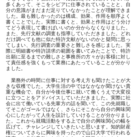
多くあって、そこをシビアに仕事されていることと、自
分の意識がまだまだ足りていなかったことが理解できま
した。最も難しかったのは構成、効果、作用を順序よく
書くことでした。実際に書くと、効果と作用はどう分け
てどう表現して書けばいいのか分からなくなりました。
また、先行文献の調査も指導していただきました。どれ
だけ調べても他に似た特許文献がないのかと疑問に思っ
てしまい、先行調査の重要さと難しさを感じました。実
際に明細書や特許請求の範囲を書いてみたことで、特許
出願に至るまでの難しさと事務所の方々がお客様に対し
て責任感を強くもって業務にあたっていることが分かり
ました。
業務外の時間に仕事に対する考え方も聞けたことが大
きな収穫でした。大学生活の中ではなかなか聞けない貴
重な機会で、自分が今後仕事に就いて働くうえで大変役
に立つことをアドバイスしていただきました。実際に社
会に出て働いている先輩方の話を聞いて、この先就職し
てそこがゴールではなく、さらにそこから自分の興味関
心にしたがって人生を設計していけることが分かりまし
た。これから就職活動をする上で自分の興味関心の幅を
広げて、チャレンジしていきたいと思います。知的財産
権についてさらに興味を持ったので山口大学で行われる