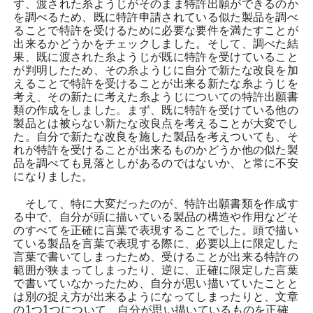
ず、渡された糸ようじがそのまま特許出願ができるのか
を調べるため、既に特許申請されている似た製品を調べ
ることで特許を受けるために必要な要件を満たすことが
出来るかどうかをチェックしました。そして、調べた結
果、既に渡された糸ようじが既に特許を受けていること
が判明したため、その糸ようじに自分で新たな改良を加
えることで特許を受けることが出来る新たな糸ようじを
考え、その新たに考えた糸ようじについての特許出願書
類の作成をしました。まず、既に特許を受けている他の
製品とは被らない新たな改良点を考えることが大変でし
た。自分で新たな改良を施した製品を考えついても、そ
れが特許を受けることが出来るものかどうか他の似た製
品を調べても見落としがあるのではないか、と常に不安
になりました。
そして、特に大変だったのが、特許出願書類を作成す
る中で、自分が頭に描いている製品の構造や作用などそ
のすべてを正確に言葉で表現することでした。頭で描い
ている製品を言葉で表現する際に、必要以上に限定した
言葉で書いてしまったため、受けることが出来る特許の
範囲が狭まってしまったり、逆に、正確に限定した言葉
で書いていなかったため、自分が思い描いていたことと
は別の捉え方が出来るようになってしまったりと、文章
の1つ1つについて、自分が思い描いているものを正確