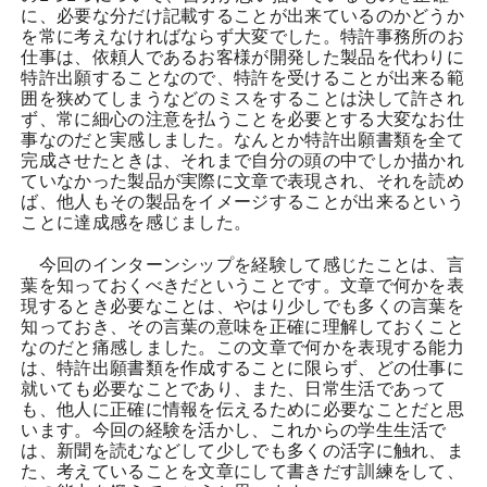
に、必要な分だけ記載することが出来ているのかどうか
を常に考えなければならず大変でした。特許事務所のお
仕事は、依頼人であるお客様が開発した製品を代わりに
特許出願することなので、特許を受けることが出来る範
囲を狭めてしまうなどのミスをすることは決して許され
ず、常に細心の注意を払うことを必要とする大変なお仕
事なのだと実感しました。なんとか特許出願書類を全て
完成させたときは、それまで自分の頭の中でしか描かれ
ていなかった製品が実際に文章で表現され、それを読め
ば、他人もその製品をイメージすることが出来るという
ことに達成感を感じました。
今回のインターンシップを経験して感じたことは、言
葉を知っておくべきだということです。文章で何かを表
現するとき必要なことは、やはり少しでも多くの言葉を
知っておき、その言葉の意味を正確に理解しておくこと
なのだと痛感しました。この文章で何かを表現する能力
は、特許出願書類を作成することに限らず、どの仕事に
就いても必要なことであり、また、日常生活であって
も、他人に正確に情報を伝えるために必要なことだと思
います。今回の経験を活かし、これからの学生生活で
は、新聞を読むなどして少しでも多くの活字に触れ、ま
た、考えていることを文章にして書きだす訓練をして、