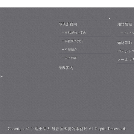
事務所案内
知財情報
ー事務所のご案内
ーリンク
ー事務所の方針
知財活動
ー所員紹介
パテント
ー求人情報
メールマ
業務案内
F
Copyright ©
弁理士法人 維新国際特許事務所
All Rights Reserved.