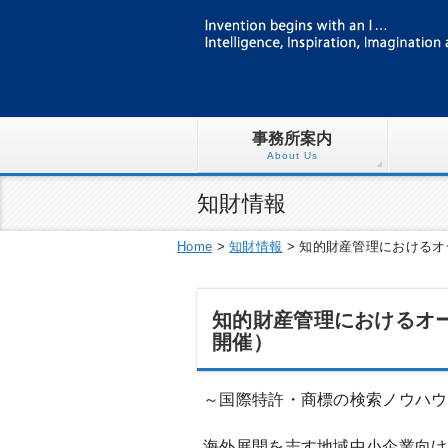
事務所案内
About Us
知財情報
Home
>
知財情報
>
知的財産管理におけるオ
知的財産管理におけるオー
開催）
～国際特許・商標の検索ノウハ
海外展開を志す地域中小企業向け