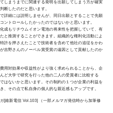
てしまうまでに関連する発明を出願してしまう方が確実
判断したのだと思います。
で詳細には説明しませんが、同日出願とすることで先願
コントロールしたかったのではないかと思います。
化成もリチウムイオン電池の将来性を把握していて、有
たと推測することができます。組織的な権利化活動によ
特許を押さえたことで技術者を含めて他社の追従をかわ
が吉野さんのノーベル賞受賞の遠因として貢献したのか
費用対効果や収益性がより強く求められることから、企
んど大学で研究を行った他の二人の受賞者に比較する
ではないかと思います。その制約の１つが企業の利益を
き、その点で私自身の個人的な親近感もアップです。
維新電信 Vol.103] （一部メルマガ発信時から加筆修