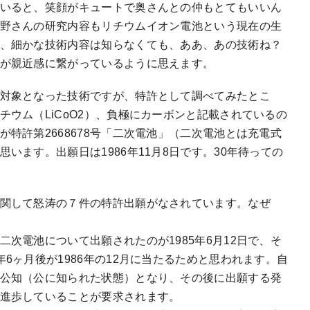
いると、笑顔がキュートで奥さんとの仲もとてもいいん
野さんの研究内容もリチウムイオン電池という現在の生
、細かな技術内容は知らなくても、ああ、あの技術ね？
が親近感に繋がっているように思えます。
対象となった技術ですが、特許として調べてみたとこ
チウム（LiCoO2）、負極にカーボンと記載されているの
特許第2668678号「二次電池」（二次電池とは充電式
います。出願日は1986年11月8日です。30年待っての
関して怒涛の７件の特許出願がなされています。なぜ
次電池について出願されたのが1985年6月12日で、そ
6ヶ月後が1986年の12月に当たるためと思われます。自
公知（公に知られた状態）となり、その後に出願する発
進歩していることが要求されます。