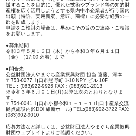
援することを目的に、優れた技術やブランド等の知的財
産権を広く活用しようとする県内中小企業者が行う国内
出願（特許、実用新案、意匠、商標）に必要な経費の一
部を助成します。
申請をご検討の場合は、早めにその旨のご連絡・ご相談
をお願いします。
●募集期間
令和３年５月１３日（木）から令和３年６月１１日
（金）（17:00 必着）まで
●問合先
公益財団法人やまぐち産業振興財団 担当 遠藤、河本
〒753-0077 山口市熊野町 1-10 NPY ビル 10F
TEL：(083)922-9926 FAX：(083)921-2013
※令和３年６月２１日(月)以降は次のとおりとなりま
す。
〒754-0041 山口市小郡令和１－１－１ 山口市産業交流
拠点施設内(KDDI 維新ホール) TEL:(083)902-3722 FAX:
(083)902-9010
応募方法など詳しくは、公益財団法人やまぐち産業振興
財団ウェブサイトよりご確認ください。