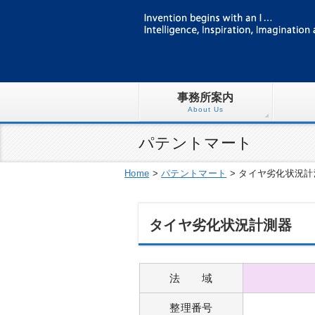
事務所案内
About Us
パテントマート
Home
>
パテントマート
>
タイヤ劣化状況計
タイヤ劣化状況計測器
法 域
整理番号