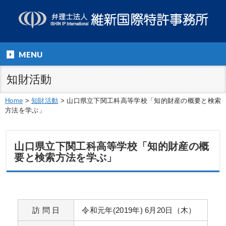
MENU
知財活動
Home
>
知財活動
>
山口県立下関工科高等学校「知的財産の概要と検索
方法を学ぶ」
山口県立下関工科高等学校「知的財産の概
要と検索方法を学ぶ」
訪 問 日
令和元年(2019年) 6月20日（木）