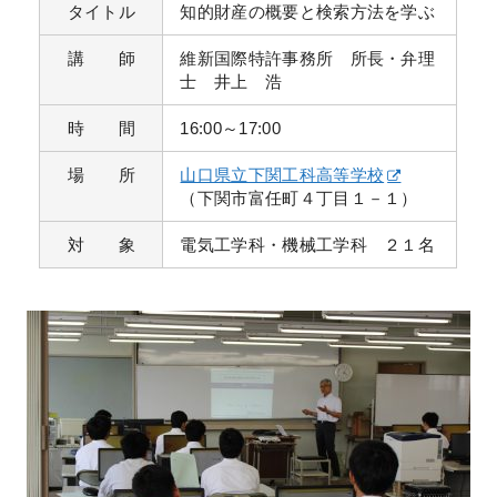
タイトル
知的財産の概要と検索方法を学ぶ
講 師
維新国際特許事務所 所長・弁理
士 井上 浩
時 間
16:00～17:00
場 所
山口県立下関工科高等学校
（下関市富任町４丁目１－１）
対 象
電気工学科・機械工学科 ２１名