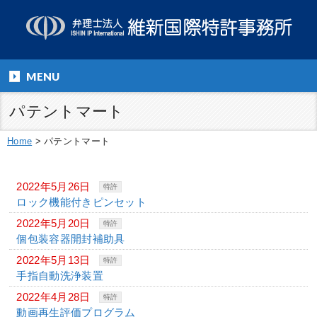
MENU
パテントマート
Home
>
パテントマート
2022年5月26日
特許
ロック機能付きピンセット
2022年5月20日
特許
個包装容器開封補助具
2022年5月13日
特許
手指自動洗浄装置
2022年4月28日
特許
動画再生評価プログラム