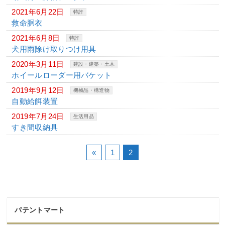
2021年6月22日
特許
救命胴衣
2021年6月8日
特許
犬用雨除け取りつけ用具
2020年3月11日
建設・建築・土木
ホイールローダー用バケット
2019年9月12日
機械品・構造物
自動給餌装置
2019年7月24日
生活用品
すき間収納具
«
1
2
パテントマート