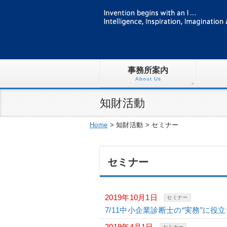
事務所案内
About Us
知財活動
Home
>
知財活動
>
セミナー
セミナー
2019年10月1日
セミナー
7/11中小企業診断士の“実務”に
2019年4月1日
セミナー