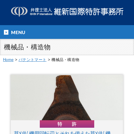
MENU
機械品・構造物
Home
>
パテントマート
>
機械品・構造物
草刈払機用回転刃とそれを備えた草刈払機